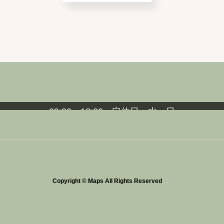
CONTACT US
ち合わせ場所】
【アトリ
岡県福岡市東区松香台2丁目1-25
〒813-0044 福岡県福岡市
09:00～18:00 定休日：水・日
092-661-1136
お問い合わせはこちらから
Copyright © Maps All Rights Reserved